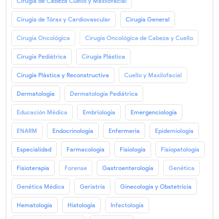
Cirugía de Cabeza Cuello y Maxilofacial
Cirugía de Tórax y Cardiovascular
Cirugía General
Cirugía Oncológica
Cirugía Oncológica de Cabeza y Cuello
Cirugía Pediátrica
Cirugía Plástica
Cirugía Plástica y Reconstructiva
Cuello y Maxilofacial
Dermatología
Dermatología Pediátrica
Educación Médica
Embriología
Emergenciología
ENARM
Endocrinología
Enfermeria
Epidemiología
Especialidad
Farmacología
Fisiología
Fisiopatología
Fisioterapia
Forense
Gastroenterología
Genética
Genética Médica
Geriatría
Ginecología y Obstetricia
Hematología
Histología
Infectología