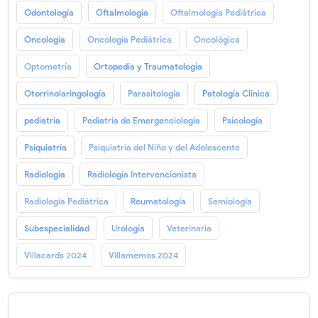
Odontología
Oftalmología
Oftalmología Pediátrica
Oncología
Oncología Pediátrica
Oncológica
Optometría
Ortopedia y Traumatología
Otorrinolaringología
Parasitología
Patología Clínica
pediatría
Pediatría de Emergenciología
Psicología
Psiquiatría
Psiquiatría del Niño y del Adolescente
Radiología
Radiología Intervencionista
Radiología Pediátrica
Reumatología
Semiología
Subespecialidad
Urología
Veterinaria
Villacards 2024
Villamemos 2024