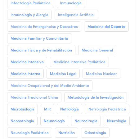
Infectología Pediátrica
Inmunología
Inmunología y Alergia
Inteligencia Artificial
Medicina de Emergencias y Desastres
Medicina del Deporte
Medicina Familiar y Comunitaria
Medicina Física y de Rehabilitación
Medicina General
Medicina Intensiva
Medicina Intensiva Pediátrica
Medicina Interna
Medicina Legal
Medicina Nuclear
Medicina Ocupacional y del Medio Ambiente
Medicina Tradicional China
Metodología de la Investigación
Microbiología
MIR
Nefrología
Nefrología Pediátrica
Neonatología
Neumología
Neurocirugía
Neurología
Neurología Pediátrica
Nutrición
Odontologia